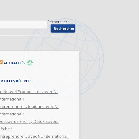
Rechercher :
ACTUALITÉS
ARTICLES RÉCENTS
Le Nouvel Economiste… avec NL
nternational !
Entreprendre… toujours avec NL
nternational !
Découvrez Energy Détox saveur
pêche !
Entreprendre… avec NL International !