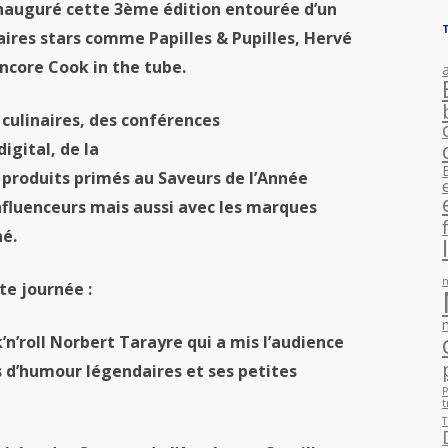
inauguré cette 3ème édition entourée d’un
aires
stars comme Papilles & Pupilles, Hervé
encore Cook in the tube.
s
culinaires
,
des
conférences
igital, de la
produits primés
au
Saveurs de l’Année
nfluenceurs
mais aussi avec les marques
né
.
te journée :
’n’roll Norbert Tarayre qui a mis l’audience
 d’humour légendaires et ses petites
P
t