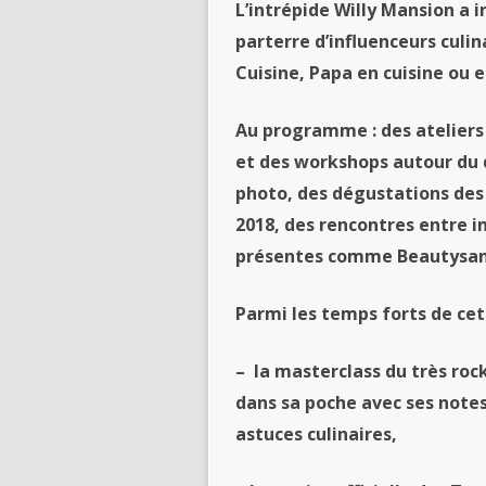
L’intrépide Willy Mansion a 
parterre d’
influenceurs
culin
Cuisine, Papa en cuisine ou 
Au
programme :
des
atelier
et
des
workshops autour du d
photo,
des
dégustations
des
2018,
des
rencontres entre
i
présentes comme
Beautysa
Parmi les temps forts de cet
– la masterclass du très rock
dans sa poche avec ses notes
astuces
culinaires
,