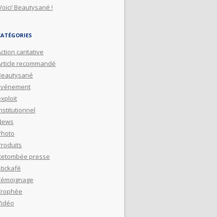
Voici’ Beautysané !
CATÉGORIES
ction caritative
Article recommandé
Beautysané
Evénement
xploit
nstitutionnel
News
Photo
Produits
Retombée presse
Stickafé
Témoignage
Trophée
Vidéo