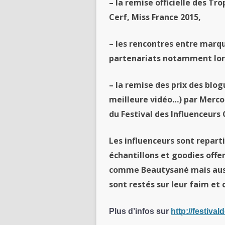
– la remise officielle
des
Tro
Cerf, Miss France 2015,
– les rencontres entre marq
partenariats notamment lors 
– la remise
des
prix
des
blogu
meilleure vidéo…) par Mercot
du
Festival
des
Influenceurs
Les
influenceurs
sont reparti
échantillons et goodies offer
comme
Beautysané
mais aus
sont restés sur leur faim et 
Plus d’infos sur
http://festiva