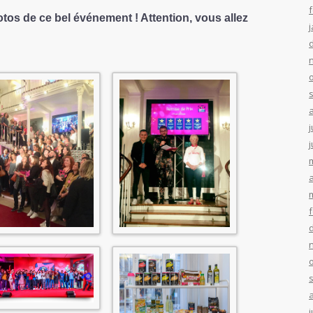
tos de ce bel événement ! Attention, vous allez
j
j
a
j