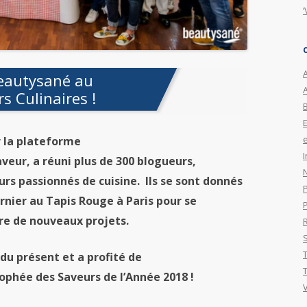
‘
A
eautysané au
rs Culinaires !
e
 la plateforme
I
eur, a réuni plus de 300 blogueurs,
s passionnés de cuisine. Ils se sont donnés
ernier
au
Tapis Rouge à Paris
pour
se
re de nouveaux projets.
du présent et a profité de
rophée
des
Saveurs de l’Année 2018 !