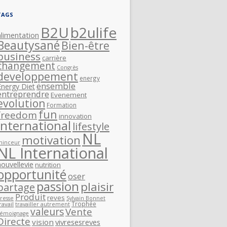
TAGS
B2U
b2ulife
alimentation
Beautysané
Bien-être
business
carrière
changement
Congrès
developpement
energy
ensemble
Energy Diet
entreprendre
Evenement
evolution
Formation
fun
freedom
innovation
International
lifestyle
NL
motivation
minceur
NL International
nouvellevie
nutrition
opportunité
oser
passion
plaisir
partage
Produit
reves
resse
Sylvain Bonnet
Trophée
ravail
travailler autrement
valeurs
Vente
Témoignage
Directe
vision
vivresesreves