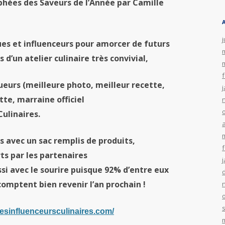
phées
des
Saveurs de l’Année par Camille
j
ues et
influenceurs
pour
amorcer de futurs
d’un atelier culinaire très convivial,
eurs (meilleure photo, meilleur recette,
te, marraine officiel
Culinaires
.
a
s avec un sac remplis de produits,
ts par les partenaires
si avec le sourire puisque 92% d’entre eux
comptent bien revenir l’an prochain !
ldesinfluenceurs
culinaires
.com/