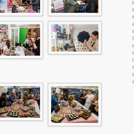
j
j
a