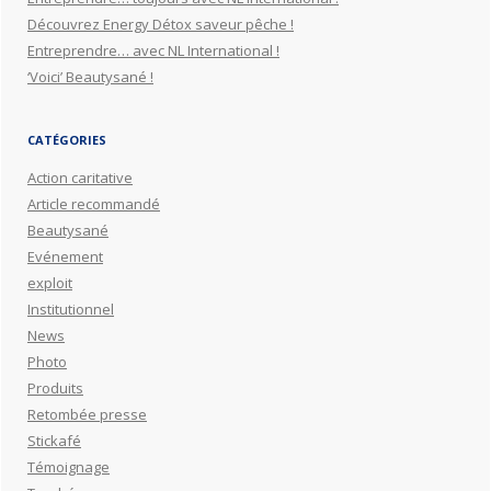
Découvrez Energy Détox saveur pêche !
Entreprendre… avec NL International !
‘Voici’ Beautysané !
CATÉGORIES
Action caritative
Article recommandé
Beautysané
Evénement
exploit
Institutionnel
News
Photo
Produits
Retombée presse
Stickafé
Témoignage