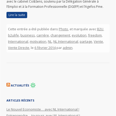
avec le cabinet Co&Sens, soutenu par la Délégation Générale à
l’Emploi et à la Formation Professionnelle (DGEFP) et l’Agefos Pme.
Lire la suite
Cette entrée a été publiée dans
Photo
, et marquée avec
B2U
,
b2ulife
,
business
,
carrière
,
changement
,
evolution
,
freedom
,
International
,
motivation
,
NL
,
NL International
,
partage
,
Vente
,
Vente Directe
, le
6 février 2014
par
admin
.
ACTUALITÉS
ARTICLES RÉCENTS
Le Nouvel Economiste… avec NL International !
Entreprendre… toujours avec NL International !