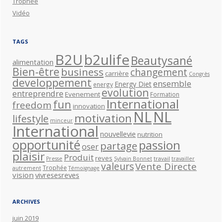
Trophée
Vidéo
TAGS
B2U
b2ulife
Beautysané
alimentation
Bien-être
business
changement
carrière
Congrès
developpement
ensemble
Energy Diet
energy
evolution
entreprendre
Evenement
Formation
International
fun
freedom
innovation
NL
NL
motivation
lifestyle
minceur
International
nouvellevie
nutrition
opportunité
passion
partage
oser
plaisir
Produit
reves
travail
Presse
Sylvain Bonnet
travailler
valeurs
Vente Directe
Trophée
autrement
Témoignage
vision
vivresesreves
ARCHIVES
juin 2019