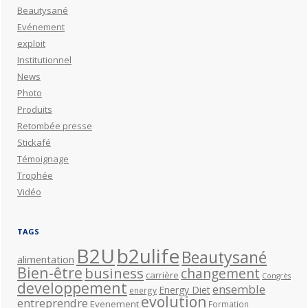
Beautysané
Evénement
exploit
Institutionnel
News
Photo
Produits
Retombée presse
Stickafé
Témoignage
Trophée
Vidéo
TAGS
B2U
b2ulife
Beautysané
alimentation
Bien-être
business
changement
carrière
Congrès
developpement
ensemble
Energy Diet
energy
evolution
entreprendre
Evenement
Formation