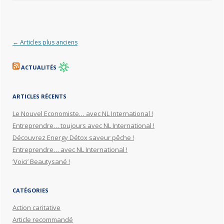
Navigation des articles
←
Articles plus anciens
ACTUALITÉS
ARTICLES RÉCENTS
Le Nouvel Economiste… avec NL International !
Entreprendre… toujours avec NL International !
Découvrez Energy Détox saveur pêche !
Entreprendre… avec NL International !
‘Voici’ Beautysané !
CATÉGORIES
Action caritative
Article recommandé