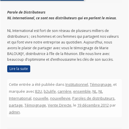
Parole de Distributeurs
NL International, ce sont nos distributeurs qui en parlent le mieux.
NL International est fort de son réseau de plusieurs milliers de
distributeurs ; ces hommes et ces femmes qui partagent nos valeurs
et qui font vivre notre entreprise au quotidien. Aujourd’hui, nous
avons le plaisir de partager avec vous le témoignage de Marie
BALOUKJY, distributrice à l’île de la Réunion. Elle nous livre avec
beaucoup d’optimisme et d’enthousiasme les clés de son succès.
Lire la suite
Cette entrée a été publiée dans
Institutionnel
,
Témoignage
, et
marquée avec
B2U
,
b2ulife
,
carrière
,
ensemble
,
NL
,
NL
International
,
nouvelle
,
nouvellevie
,
Paroles de distributeurs
,
partage
,
Témoignage
,
Vente Directe
, le
19 décembre 2012
par
admin
.