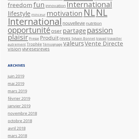
International
fun
freedom
innovation
NL
NL
motivation
lifestyle
minceur
International
nouvellevie
nutrition
opportunité
passion
partage
oser
plaisir
Produit
reves
travail
Presse
Sylvain Bonnet
travailler
valeurs
Vente Directe
Trophée
autrement
Témoignage
vision
vivresesreves
ARCHIVES
juin 2019
mai 2019
mars 2019
février 2019
janvier 2019
novembre 2018
octobre 2018
avril 2018
mars 2018