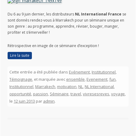
Du 6 au 9 juin dernier, les distributeurs
NL International France
se
sont donnés rendez-vous à Marrakech pour un séminaire unique en
son genre : au programme, apprendre, réviser, bouger, manger,
profiter et s’émerveiller !
Rétrospective en image de ce séminaire d’exception !
Lire la suite
Cette entrée a été publiée dans
Evénement
,
Institutionnel
,
Témoignage
, et marquée avec
ensemble
,
Evenement
,
fun
,
Institutionnel
,
Marrakech
,
motivation
,
NL
,
NL International
,
opportunité
,
passion
,
Séminaire
,
travel
,
vivresesreves
,
voyage
,
le
12 juin 2013
par
admin
.