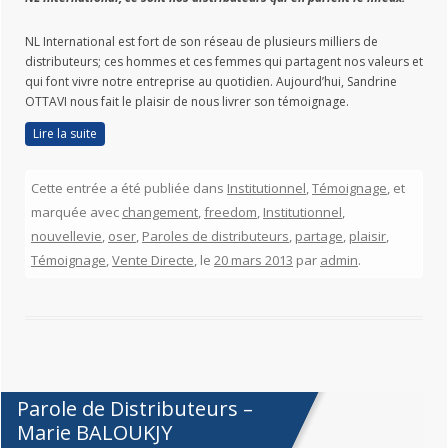
NL International est fort de son réseau de plusieurs milliers de
distributeurs; ces hommes et ces femmes qui partagent nos valeurs et
qui font vivre notre entreprise au quotidien. Aujourd’hui, Sandrine
OTTAVI nous fait le plaisir de nous livrer son témoignage.
Lire la suite
Cette entrée a été publiée dans
Institutionnel
,
Témoignage
, et
marquée avec
changement
,
freedom
,
Institutionnel
,
nouvellevie
,
oser
,
Paroles de distributeurs
,
partage
,
plaisir
,
Témoignage
,
Vente Directe
, le
20 mars 2013
par
admin
.
Parole de Distributeurs –
Marie BALOUKJY