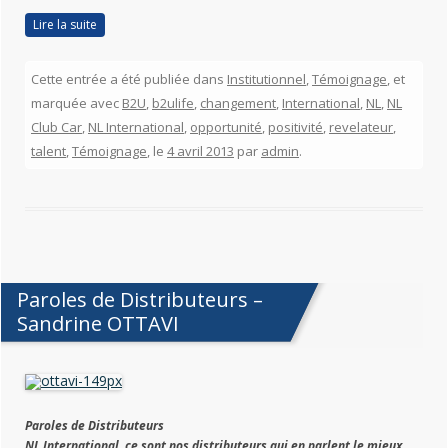
Lire la suite
Cette entrée a été publiée dans
Institutionnel
,
Témoignage
, et
marquée avec
B2U
,
b2ulife
,
changement
,
International
,
NL
,
NL
Club Car
,
NL International
,
opportunité
,
positivité
,
revelateur
,
talent
,
Témoignage
, le
4 avril 2013
par
admin
.
Paroles de Distributeurs –
Sandrine OTTAVI
Paroles de Distributeurs
N
L International, ce sont nos distributeurs qui en parlent le mieux.