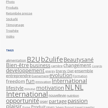
Photo
Produits
Retombée presse
Stickafé
Témoignage
Trophée
Vidéo
TAGS
B2U
b2ulife
Beautysané
alimentation
Bien-être
business
changement
carrière
Congrès
developpement
ensemble
Energy Diet
energy
evolution
entreprendre
Evenement
Formation
International
fun
freedom
innovation
NL
NL
motivation
lifestyle
minceur
International
nouvellevie
nutrition
opportunité
passion
partage
oser
plaisir
Produit
reves
travail
Presse
Sylvain Bonnet
travailler