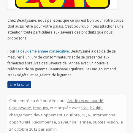
Chez Beautysané, nous pensons que ce qui est bon pour votre corps
doit aussi l’être pour votre palais. C’est pourquoi nous attachons une
attention toute particulière aux saveurs des produits que nous
proposons.
Pour l
a deuxième année consécutive
, Beautysané a décidé de se
mesurer à un jury de consommateurs et de se présenter aux
fameuses épreuves des Saveurs de l’Année avec un nouvelle
référence de sa gamme Beautysané Equilibre : le Duo gourmand
steak végétal et sa galette de légumes.
Lire la suite
Cette entrée a été publiée dans
Article recommandé
,
Beautysané
,
Produits
, et marquée avec
B2U
,
b2ulife
,
changement
,
developpement
,
Equilibre
,
NL
,
NL International
,
opportunité
,
Récompense
,
Saveur de l'année
,
succès
,
vision
, le
24 octobre 2012
par
admin
.