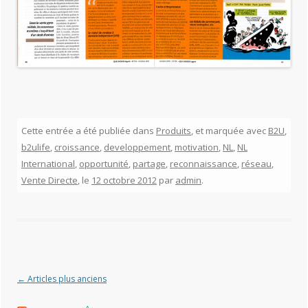
Cette entrée a été publiée dans
Produits
, et marquée avec
B2U
,
b2ulife
,
croissance
,
developpement
,
motivation
,
NL
,
NL
International
,
opportunité
,
partage
,
reconnaissance
,
réseau
,
Vente Directe
, le
12 octobre 2012
par
admin
.
Navigation des articles
←
Articles plus anciens