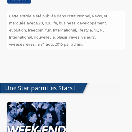
Cette entrée a été publiée dans
Institutionnel
,
News
, et
marquée avec
B2U
,
b2ulife
,
business
,
developpement
,
evolution
,
freedom
,
fun
,
International
,
lifestyle
,
NL
,
NL
International
,
nouvellevie
,
plaisir
,
reves
,
valeurs
,
vivresesreves
, le
31 août 2015
par
admin
.
Une Star parmi les Stars !