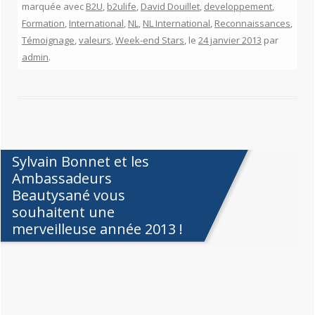
marquée avec
B2U
,
b2ulife
,
David Douillet
,
developpement
,
Formation
,
International
,
NL
,
NL International
,
Reconnaissances
,
Témoignage
,
valeurs
,
Week-end Stars
, le
24 janvier 2013
par
admin
.
Sylvain Bonnet et les
Ambassadeurs
Beautysané vous
souhaitent une
merveilleuse année 2013 !