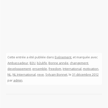
Cette entrée a été publiée dans
Evénement
, et marquée avec
Ambassadeur
,
B2U
,
b2ulife
,
Bonne année
,
changement
,
developpement
,
ensemble
,
freedom
,
International
,
motivation
,
NL
,
NL International
,
reve
,
Sylvain Bonnet
, le
31 décembre 2012
par
admin
.