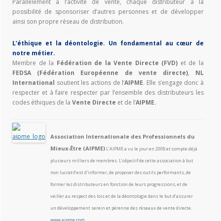
Parallèlement à l’activité de vente, chaque distributeur a la
possibilité de sponsoriser d’autres personnes et de développer
ainsi son propre réseau de distribution.
L’éthique et la déontologie. Un fondamental au cœur de
notre métier.
Membre de la
Fédération de la Vente Directe (FVD)
et de la
FEDSA (Fédération Européenne de vente directe)
,
NL
International
soutient les actions de l’
AIPME
. Elle s’engage donc à
respecter et à faire respecter par l’ensemble des distributeurs les
codes éthiques de la
Vente Directe
et de l’
AIPME.
Association Internationale des Professionnels du
Mieux-Être (AIPME)
L’AIPME a vu le jour en 2008 et compte déjà
plusieurs milliers de membres. L’objectif de cette association à but
non lucratif est d’informer, de proposer des outils performants, de
former les distributeurs en fonction de leurs progressions, et de
veiller au respect des lois et de la déontologie dans le but d’assurer
un développement serein et pérenne des réseaux de vente directe.
www.aipme.com