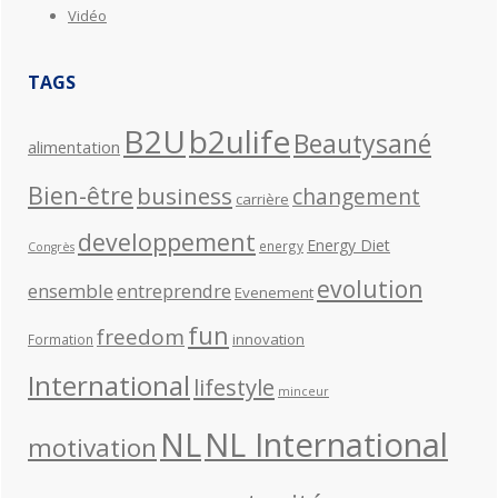
Vidéo
TAGS
B2U
b2ulife
Beautysané
alimentation
Bien-être
business
changement
carrière
developpement
Energy Diet
energy
Congrès
evolution
ensemble
entreprendre
Evenement
fun
freedom
innovation
Formation
International
lifestyle
minceur
NL
NL International
motivation