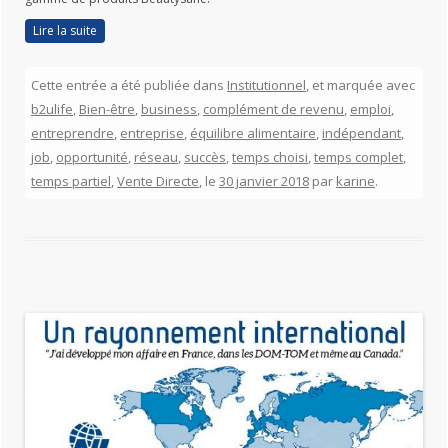
Lire la suite
Cette entrée a été publiée dans
Institutionnel
, et marquée avec
b2ulife
,
Bien-être
,
business
,
complément de revenu
,
emploi
,
entreprendre
,
entreprise
,
équilibre alimentaire
,
indépendant
,
job
,
opportunité
,
réseau
,
succès
,
temps choisi
,
temps complet
,
temps partiel
,
Vente Directe
, le
30 janvier 2018
par
karine
.