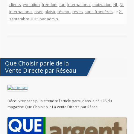
clients
,
evolution
,
freedom
,
fun
,
International
,
motivation
,
NL
,
NL
International
,
oser
,
plaisir
,
réseau
,
reves
,
sans frontières
, le
21
septembre 2015
par
admin
.
Que Choisir parle de la
Vente Directe par Réseau
Découvrez sans plus attendre l’article parru dans le n° 128 du
magazine Que Choisir sur La Vente Directe par Réseau.