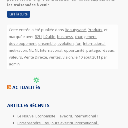
les trois
années à venir.
Lire la suite
Cette entrée a été publiée dans
Beautysané
,
Produits
, et
marquée avec
B2U
,
b2ulife
,
business
,
changement
,
developpement
,
ensemble
,
evolution
,
fun
,
International
,
motivation
,
NL
,
NL International
,
opportunité
,
partage
,
réseau
,
valeurs
,
Vente Directe
,
ventes
,
vision
, le
10 août 2011
par
admin
.
ACTUALITÉS
ARTICLES RÉCENTS
Le Nouvel Economiste… avec NL International !
Entreprendre… toujours avec NL International !