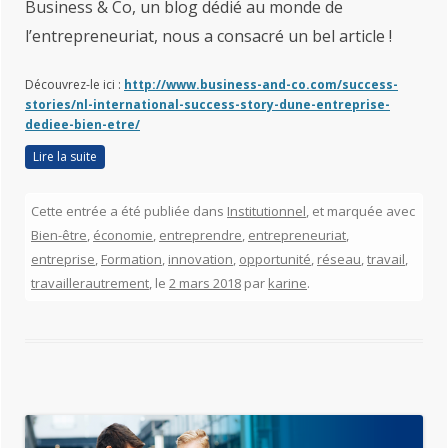
Business & Co, un blog dédié au monde de
l’entrepreneuriat, nous a consacré un bel article !
Découvrez-le ici :
http://www.business-and-co.com/success-
stories/nl-international-success-story-dune-entreprise-
dediee-bien-etre/
Lire la suite
Cette entrée a été publiée dans
Institutionnel
, et marquée avec
Bien-être
,
économie
,
entreprendre
,
entrepreneuriat
,
entreprise
,
Formation
,
innovation
,
opportunité
,
réseau
,
travail
,
travaillerautrement
, le
2 mars 2018
par
karine
.