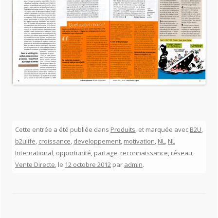
Cette entrée a été publiée dans
Produits
, et marquée avec
B2U
,
b2ulife
,
croissance
,
developpement
,
motivation
,
NL
,
NL
International
,
opportunité
,
partage
,
reconnaissance
,
réseau
,
Vente Directe
, le
12 octobre 2012
par
admin
.