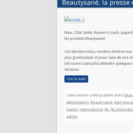
Beautysané, la presse e
Maxi, Côté Santé, Runners Coach, paperbl
les produits Beautysané.
Ces derniers mois, nombre d’entres-eux 
plus grand plaisir et pour celui de nos cli
Découvrez sans plus attendre quelques u
dessous.
Lire la suite
Cette entrée a été publiée dans
Bea
alimentation
,
Beautysané
,
bien-boug
happy
,
International
,
NL
,
NL Internati
admin
.