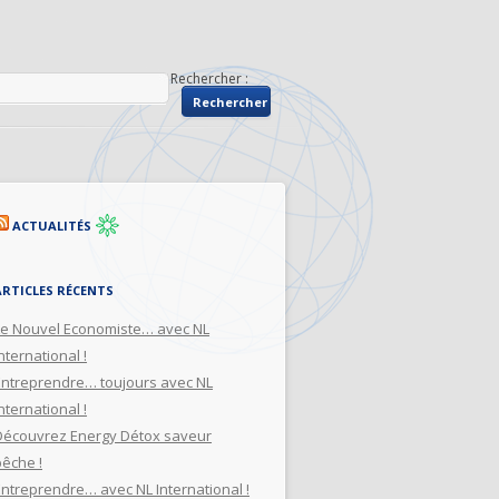
Rechercher :
ACTUALITÉS
ARTICLES RÉCENTS
Le Nouvel Economiste… avec NL
nternational !
Entreprendre… toujours avec NL
nternational !
Découvrez Energy Détox saveur
pêche !
Entreprendre… avec NL International !