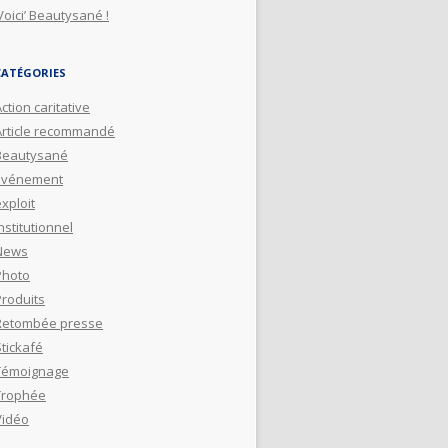
Voici’ Beautysané !
CATÉGORIES
ction caritative
Article recommandé
Beautysané
Evénement
xploit
nstitutionnel
News
Photo
Produits
Retombée presse
Stickafé
Témoignage
Trophée
Vidéo