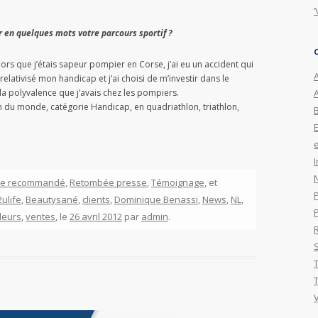
‘
 en quelques mots votre parcours sportif ?
ors que j’étais sapeur pompier en Corse, j’ai eu un accident qui
A
 relativisé mon handicap et j’ai choisi de m’investir dans le
 la polyvalence que j’avais chez les pompiers.
on du monde, catégorie Handicap, en quadriathlon, triathlon,
e
I
cle recommandé
,
Retombée presse
,
Témoignage
, et
ulife
,
Beautysané
,
clients
,
Dominique Benassi
,
News
,
NL
,
leurs
,
ventes
, le
26 avril 2012
par
admin
.