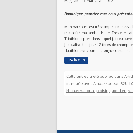
Magazine de mars/avril 2012.
Dominique, pourriez-vous nous présenter
Mon parcours est très simple. En 1988, al
m’a coûté ma jambe droite. Très vite, j’ai
Triathlon, sport dans lequel j’ai retrouvé
Je totalise à ce jour 12 titres de champi
duathlon sur courte et longue distance.
Lire la suite
Cette entrée a été publiée dans
Arti
marquée avec
Ambassadeur
,
B2U
,
b2
NL International
,
plaisir
,
quotidien
,
va