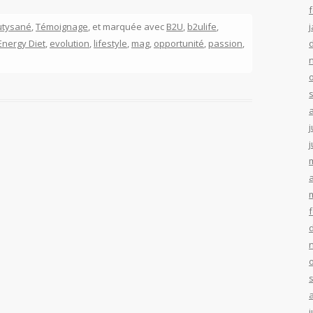
utysané
,
Témoignage
, et marquée avec
B2U
,
b2ulife
,
Energy Diet
,
evolution
,
lifestyle
,
mag
,
opportunité
,
passion
,
.
j
j
a
j