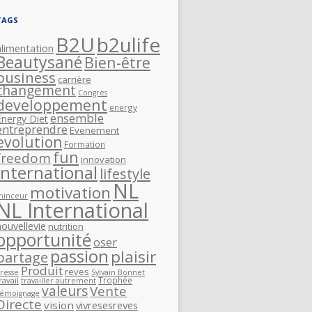
TAGS
B2U
b2ulife
alimentation
Beautysané
Bien-être
business
carrière
changement
Congrès
developpement
energy
ensemble
Energy Diet
entreprendre
Evenement
evolution
Formation
fun
freedom
innovation
International
lifestyle
NL
motivation
minceur
NL International
nouvellevie
nutrition
opportunité
oser
passion
plaisir
partage
Produit
reves
resse
Sylvain Bonnet
Trophée
ravail
travailler autrement
valeurs
Vente
Témoignage
Directe
vision
vivresesreves