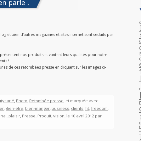
n parle !
og et bien d’autres magazines et sites internet sont séduits par
présentent nos produits et vantent leurs qualités pour notre
ents !
nes de ces retombées presse en cliquant sur les images ci-
utysané
,
Photo
,
Retombée presse
, et marquée avec
er
,
Bien-être
,
bien-manger
,
business
,
clients
,
fit
,
freedom
,
onal
,
plaisir
,
Presse
,
Produit
,
vision
, le
10 avril 2012
par
P
t