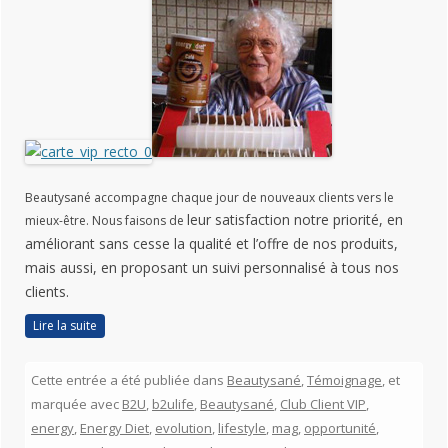
Beautysané accompagne chaque jour de nouveaux clients vers le
leur satisfaction notre priorité, en
mieux-être. Nous faisons de
améliorant sans cesse la qualité et l’offre de nos produits,
mais aussi, en proposant un suivi personnalisé à tous nos
clients.
Lire la suite
Cette entrée a été publiée dans
Beautysané
,
Témoignage
, et
marquée avec
B2U
,
b2ulife
,
Beautysané
,
Club Client VIP
,
energy
,
Energy Diet
,
evolution
,
lifestyle
,
mag
,
opportunité
,