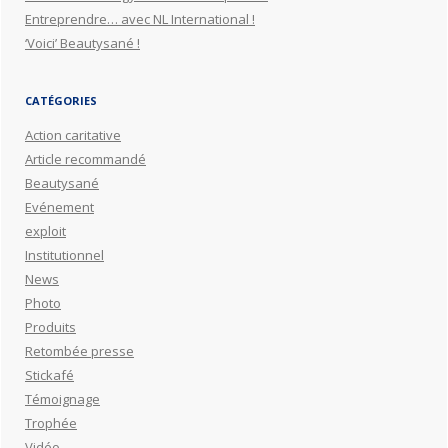
Entreprendre… avec NL International !
‘Voici’ Beautysané !
CATÉGORIES
Action caritative
Article recommandé
Beautysané
Evénement
exploit
Institutionnel
News
Photo
Produits
Retombée presse
Stickafé
Témoignage
Trophée
Vidéo