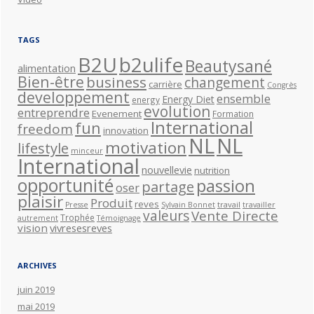
TAGS
B2U
b2ulife
Beautysané
alimentation
Bien-être
business
changement
carrière
Congrès
developpement
ensemble
Energy Diet
energy
evolution
entreprendre
Evenement
Formation
International
fun
freedom
innovation
NL
NL
motivation
lifestyle
minceur
International
nouvellevie
nutrition
opportunité
passion
partage
oser
plaisir
Produit
reves
travail
Presse
Sylvain Bonnet
travailler
valeurs
Vente Directe
Trophée
autrement
Témoignage
vision
vivresesreves
ARCHIVES
juin 2019
mai 2019