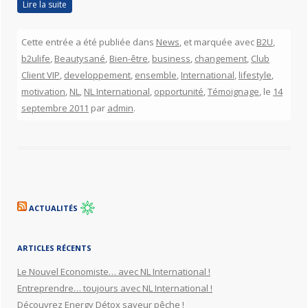
Lire la suite
Cette entrée a été publiée dans
News
, et marquée avec
B2U
,
b2ulife
,
Beautysané
,
Bien-être
,
business
,
changement
,
Club
Client VIP
,
developpement
,
ensemble
,
International
,
lifestyle
,
motivation
,
NL
,
NL International
,
opportunité
,
Témoignage
, le
14
septembre 2011
par
admin
.
ACTUALITÉS
ARTICLES RÉCENTS
Le Nouvel Economiste… avec NL International !
Entreprendre… toujours avec NL International !
Découvrez Energy Détox saveur pêche !