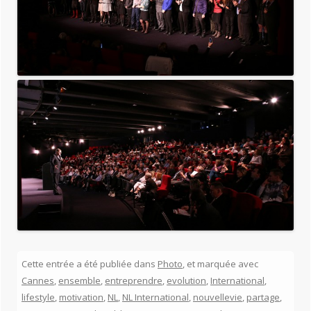
Cette entrée a été publiée dans
Photo
, et marquée avec
Cannes
,
ensemble
,
entreprendre
,
evolution
,
International
,
lifestyle
,
motivation
,
NL
,
NL International
,
nouvellevie
,
partage
,