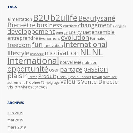
TAGS
B2U
b2ulife
Beautysané
alimentation
Bien-être
business
changement
carrière
Congrès
developpement
ensemble
Energy Diet
energy
evolution
entreprendre
Evenement
Formation
International
fun
freedom
innovation
NL
NL
motivation
lifestyle
minceur
International
nouvellevie
nutrition
opportunité
passion
partage
oser
plaisir
Produit
reves
travail
Presse
Sylvain Bonnet
travailler
valeurs
Vente Directe
Trophée
autrement
Témoignage
vision
vivresesreves
ARCHIVES
juin 2019
mai 2019
mars 2019