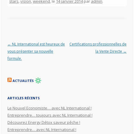
stars
,
vision
,
weekend
, le
14 janvier 2014
par
admin
.
Navigation des articles
←
NL International est heureux de
Certifications professionnelles de
vous présenter sa nouvelle
la Vente Directe
→
formule.
ACTUALITÉS
ARTICLES RÉCENTS
Le Nouvel Economiste… avec NL International !
Entreprendre… toujours avec NL International !
Découvrez Energy Détox saveur pêche !
Entreprendre… avec NL International !