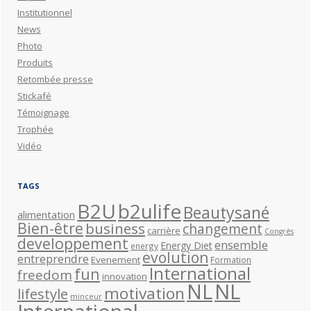
Institutionnel
News
Photo
Produits
Retombée presse
Stickafé
Témoignage
Trophée
Vidéo
TAGS
B2U
b2ulife
Beautysané
alimentation
Bien-être
business
changement
carrière
Congrès
developpement
ensemble
Energy Diet
energy
evolution
entreprendre
Evenement
Formation
International
fun
freedom
innovation
NL
NL
motivation
lifestyle
minceur