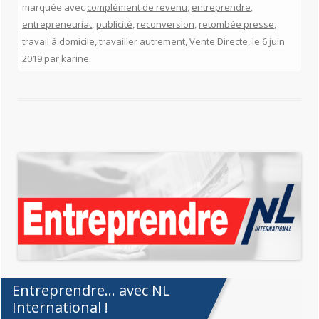
marquée avec
complément de revenu
,
entreprendre
,
entrepreneuriat
,
publicité
,
reconversion
,
retombée presse
,
travail à domicile
,
travailler autrement
,
Vente Directe
, le
6 juin
2019
par
karine
.
Entreprendre… avec NL
International !