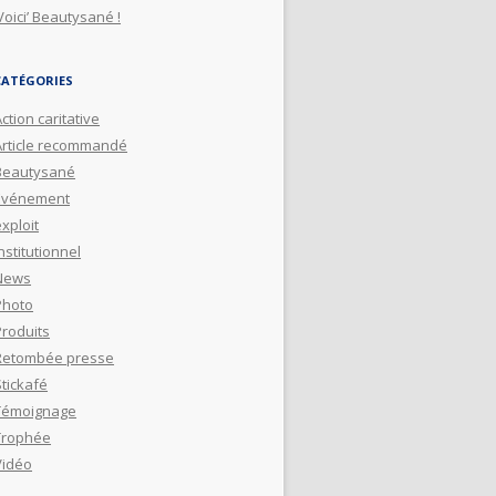
Voici’ Beautysané !
CATÉGORIES
ction caritative
Article recommandé
Beautysané
Evénement
xploit
nstitutionnel
News
Photo
Produits
Retombée presse
Stickafé
Témoignage
Trophée
Vidéo