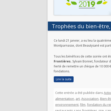
Trophées du bien-être,
Ce lundi 21 janvier, a eu lieu la quatrièm
Montparnasse, dont Beautysané est part
Tous les bénéfices de cette soirée ont é
Frontières.
Sylvain Bonnet, fondateur d
fierté de remettre un chèque de 10 000 
fondations.
Lire la suite
Cette entrée a été publiée dans
Actio
alimentation
,
art
,
Association
,
Bien-êt
environnement
,
film
,
fondation du re
restaurants sans frontières
,
rire
,
san