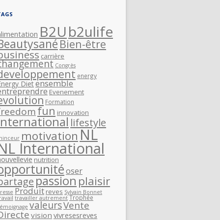
TAGS
B2U
b2ulife
alimentation
Beautysané
Bien-être
business
carrière
changement
Congrès
developpement
energy
ensemble
Energy Diet
entreprendre
Evenement
evolution
Formation
fun
freedom
innovation
International
lifestyle
NL
motivation
minceur
NL International
nouvellevie
nutrition
opportunité
oser
passion
plaisir
partage
Produit
reves
resse
Sylvain Bonnet
Trophée
ravail
travailler autrement
valeurs
Vente
Témoignage
Directe
vision
vivresesreves