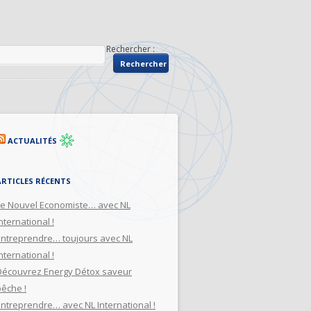
Rechercher :
ACTUALITÉS
ARTICLES RÉCENTS
Le Nouvel Economiste… avec NL
nternational !
Entreprendre… toujours avec NL
nternational !
Découvrez Energy Détox saveur
pêche !
Entreprendre… avec NL International !