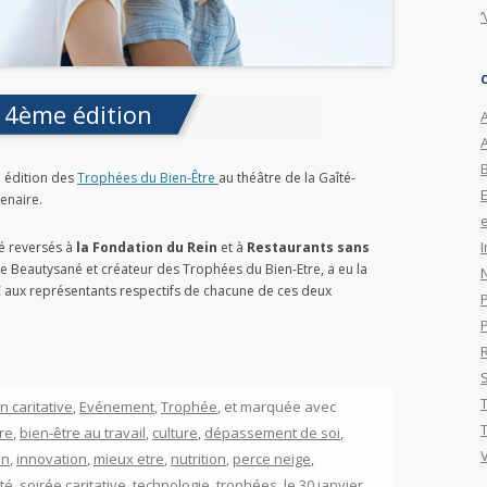
‘
 4ème édition
A
e édition des
Trophées du Bien-Être
au théâtre de la Gaîté-
enaire.
e
I
té reversés à
la Fondation du Rein
et à
Restaurants sans
e Beautysané et créateur des Trophées du Bien-Etre, a eu la
€ aux représentants respectifs de chacune de ces deux
n caritative
,
Evénement
,
Trophée
, et marquée avec
re
,
bien-être au travail
,
culture
,
dépassement de soi
,
in
,
innovation
,
mieux etre
,
nutrition
,
perce neige
,
té
,
soirée caritative
,
technologie
,
trophées
, le
30 janvier