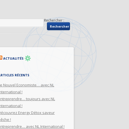
Rechercher :
ACTUALITÉS
ARTICLES RÉCENTS
Le Nouvel Economiste… avec NL
nternational !
Entreprendre… toujours avec NL
nternational !
Découvrez Energy Détox saveur
pêche !
Entreprendre… avec NL International !