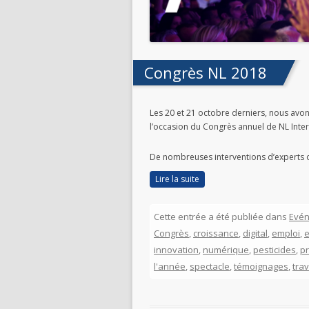
Congrès NL 2018
Les 20 et 21 octobre derniers, n
ous avons
l’occasion du Congrès annuel de NL Inter
De nombreuses interventions d’experts on
Lire la suite
Cette entrée a été publiée dans
Evé
Congrès
,
croissance
,
digital
,
emploi
,
e
innovation
,
numérique
,
pesticides
,
p
l'année
,
spectacle
,
témoignages
,
tra