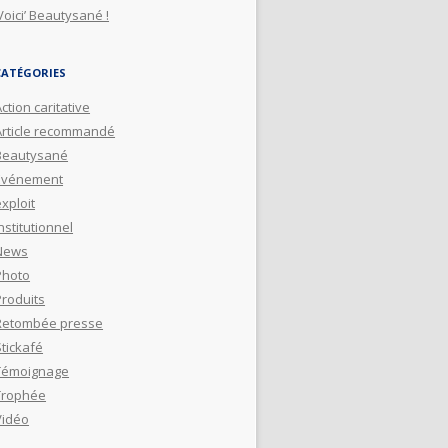
Voici’ Beautysané !
CATÉGORIES
ction caritative
Article recommandé
Beautysané
Evénement
xploit
nstitutionnel
News
Photo
Produits
Retombée presse
Stickafé
Témoignage
Trophée
Vidéo