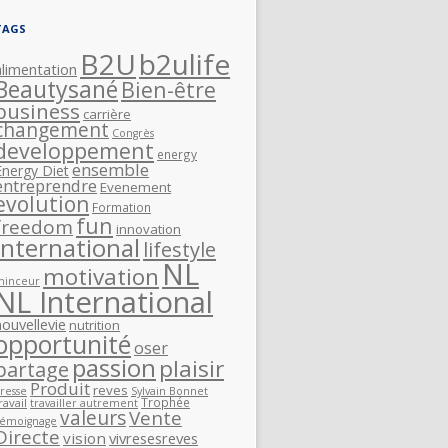
TAGS
B2U
b2ulife
alimentation
Beautysané
Bien-être
business
carrière
changement
Congrès
developpement
energy
ensemble
Energy Diet
entreprendre
Evenement
evolution
Formation
fun
freedom
innovation
International
lifestyle
NL
motivation
minceur
NL International
nouvellevie
nutrition
opportunité
oser
passion
plaisir
partage
Produit
reves
resse
Sylvain Bonnet
Trophée
ravail
travailler autrement
valeurs
Vente
Témoignage
Directe
vision
vivresesreves