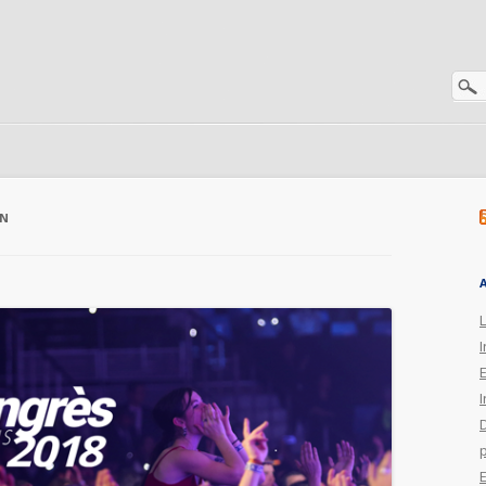
ON
I
I