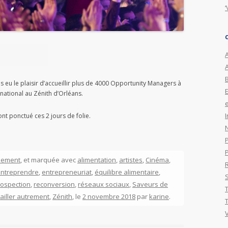
‘
A
 eu le plaisir d’accueillir plus de 4000
Opportunity Managers à
national au Zénith d’Orléans.
e
I
t ponctué ces 2 jours de folie.
nement
, et marquée avec
alimentation
,
artistes
,
Cinéma
,
ntreprendre
,
entrepreneuriat
,
équilibre alimentaire
,
rospection
,
reconversion
,
réseaux sociaux
,
Saveurs de
vailler autrement
,
Zénith
, le
2 novembre 2018
par
karine
.