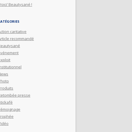
Voici’ Beautysané !
CATÉGORIES
ction caritative
Article recommandé
Beautysané
Evénement
xploit
nstitutionnel
News
Photo
Produits
Retombée presse
Stickafé
Témoignage
Trophée
Vidéo