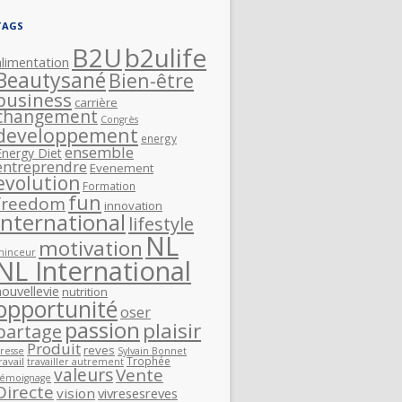
TAGS
B2U
b2ulife
alimentation
Beautysané
Bien-être
business
carrière
changement
Congrès
developpement
energy
ensemble
Energy Diet
entreprendre
Evenement
evolution
Formation
fun
freedom
innovation
International
lifestyle
NL
motivation
minceur
NL International
nouvellevie
nutrition
opportunité
oser
passion
plaisir
partage
Produit
reves
resse
Sylvain Bonnet
Trophée
ravail
travailler autrement
valeurs
Vente
Témoignage
Directe
vision
vivresesreves