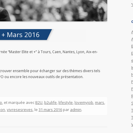
‘
A
t + Mars 2016
née “Master Elite et +” à Tours, Caen, Nantes, Lyon, Aix-en-
.
e
I
 retrouver ensemble pour échanger sur des thèmes divers tels
la PO ou encore les nouveaux outils de présentation.
o
, et marquée avec
B2U
,
b2ulife
,
lifestyle
,
lovemyjob
,
mars
,
ion
,
vivresesreves
, le
31 mars 2016
par
admin
.