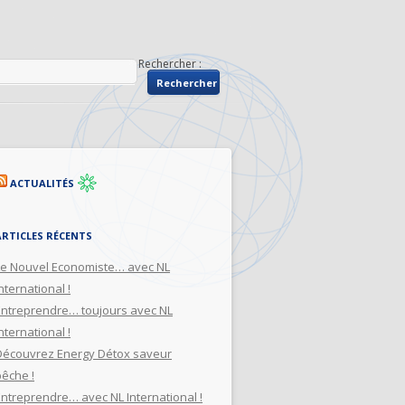
Rechercher :
ACTUALITÉS
ARTICLES RÉCENTS
Le Nouvel Economiste… avec NL
nternational !
Entreprendre… toujours avec NL
nternational !
Découvrez Energy Détox saveur
pêche !
Entreprendre… avec NL International !