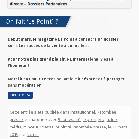
On fait ‘Le Point’ !?
Début mars, le magazine Le Point a consacré un dossier
sur « Les succès de la vente à domicile ».
Pour notre plus grand plaisir, NL Internati
onal y est à
l’honneur !
Merci à eux pour ce très bel article à dévorer et à partager
sans modération !
Lire la suite
Cette entrée a été publiée dans
Institutionnel
,
Retombée
presse
, et marquée avec
Beautysané
,
le point
,
Magazine
,
média
,
minceur
,
Presse
,
publicité
,
retombée presse
, le
11 mars
2019
par
karine
.