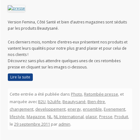
Version Femina, Côté Santé et bien d’autres magazines sont séduits
par les produits Beautysané.
Ces derniers mois, nombre d’entres-eux présentent nos produits et
vantent leurs qualités pour notre plus grand plaisir et pour celui de
nos clients !
Découvrez sans plus attendre quelques unes de ces retombées
presse en cliquant sur les images ci-dessous.
Lire la suite
Cette entrée a été publiée dans
Photo
,
Retombée presse
, et
marquée avec
B2U
,
b2ulife
,
Beautysané
,
Bien-être
,
changement
,
developpement
,
energy
,
ensemble
,
Evenement
,
lifestyle
,
Magazine
,
NL
,
NL International
,
plaisir
,
Presse
,
Produit
,
le
29 septembre 2011
par
admin
.