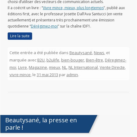
choisi d’utiliser des vecteurs de communication actuels.
Il a coécrit un livre : “
Vivre mince, mieux, plus longtemps
”, publié aux
éditions first, avec le professeur Josette Dall’Ava Santucci (en vente
actuellement) et présentera très prochainement une émission
quotidienne “
Dérégimez-moi
” sur la chaîne IDF1.
Lire la suite
Cette entrée a été publiée dans
Beautysané
,
News
, et
marquée avec
B2U
,
b2ulife
,
bien-bouger
,
Bien-être
,
Déregimez-
moi
,
Livre
,
Magazine
,
mieux
,
NL
,
NL International
,
Vente Directe
,
vivre mince
, le
31 mai 2013
par
admin
.
Beautysané, la presse en
parle !