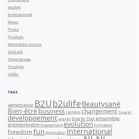
exploit
Institutionnel
News
Photo
Produits
Retombée presse
Stickafé
Témoignage
Trophée
Vidéo
TAGS
B2U
b2ulife
Beautysané
alimentation
Bien-être
business
changement
carrière
Congrès
developpement
ensemble
Energy Diet
energy
evolution
entreprendre
Evenement
Formation
International
fun
freedom
innovation