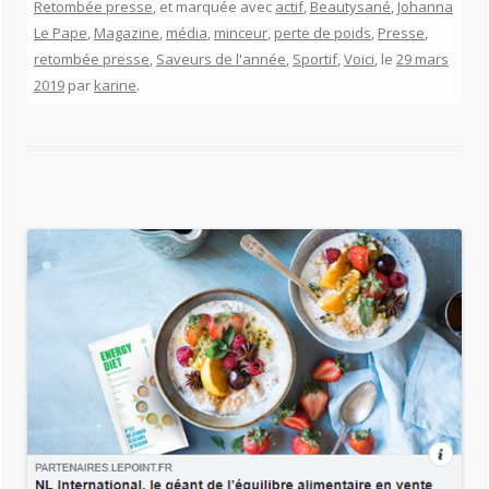
Retombée presse
, et marquée avec
actif
,
Beautysané
,
Johanna
Le Pape
,
Magazine
,
média
,
minceur
,
perte de poids
,
Presse
,
retombée presse
,
Saveurs de l'année
,
Sportif
,
Voici
, le
29 mars
2019
par
karine
.