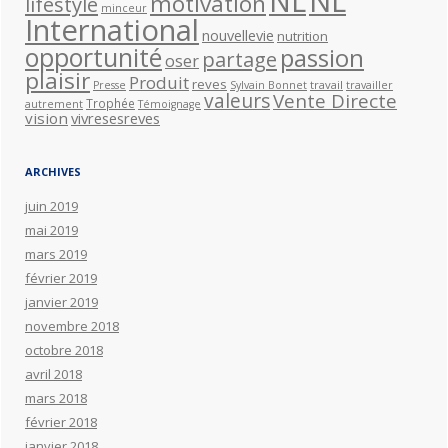
NL
NL
motivation
lifestyle
minceur
International
nouvellevie
nutrition
opportunité
passion
partage
oser
plaisir
Produit
reves
travail
Presse
Sylvain Bonnet
travailler
valeurs
Vente Directe
Trophée
autrement
Témoignage
vision
vivresesreves
ARCHIVES
juin 2019
mai 2019
mars 2019
février 2019
janvier 2019
novembre 2018
octobre 2018
avril 2018
mars 2018
février 2018
janvier 2018