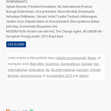
INTERVENANTS:
Sylvain Bonnet, Président fondateur, NL International (France)
Boerge Diderichsen, Vice-président, Novo Nordisk (Danemark)
Sebastian Finkbeiner, Gérant, Hotel Traube Tonbach (Allemagne)
Sandro Gozi, Député italien et Vice-président d‘EuropaNova (Italie)
John Kay, Economiste (Royaume-Uni)
MODERATION: Kirsten van den Hul, The Change Agent, 40 UNDER 40 –
European Young Leader 2013 (Pays-Bas)
Lire la suite
Cette entrée a été publiée dans
Article recommandé
,
News
, et
marquée avec
Bien-être
,
business
,
EuropaNova
,
Europe
,
fun
,
International
,
motivation
,
NL
,
NL International
,
passion
,
Sylvain
Bonnet
,
vivresesreves
, le
4 novembre 2013
par
admin
.