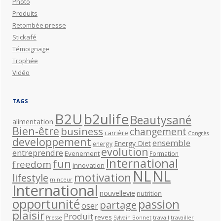
Photo
Produits
Retombée presse
Stickafé
Témoignage
Trophée
Vidéo
TAGS
B2U
b2ulife
Beautysané
alimentation
Bien-être
business
changement
carrière
Congrès
developpement
ensemble
Energy Diet
energy
evolution
entreprendre
Evenement
Formation
International
fun
freedom
innovation
NL
NL
motivation
lifestyle
minceur
International
nouvellevie
nutrition
opportunité
passion
partage
oser
plaisir
Produit
reves
travail
Presse
Sylvain Bonnet
travailler