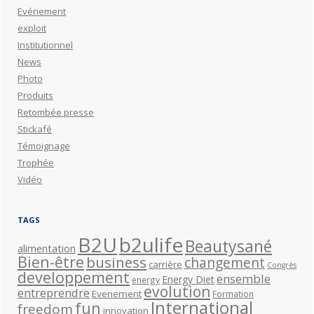
Evénement
exploit
Institutionnel
News
Photo
Produits
Retombée presse
Stickafé
Témoignage
Trophée
Vidéo
TAGS
B2U
b2ulife
Beautysané
alimentation
Bien-être
business
changement
carrière
Congrès
developpement
ensemble
Energy Diet
energy
evolution
entreprendre
Evenement
Formation
International
fun
freedom
innovation