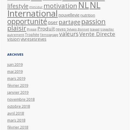
NL
NL
motivation
lifestyle
minceur
International
nouvellevie
nutrition
opportunité
passion
partage
oser
plaisir
Produit
reves
travail
Presse
Sylvain Bonnet
travailler
valeurs
Vente Directe
Trophée
autrement
Témoignage
vision
vivresesreves
ARCHIVES
juin 2019
mai 2019
mars 2019
février 2019
janvier 2019
novembre 2018
octobre 2018
avril 2018
mars 2018
février 2018