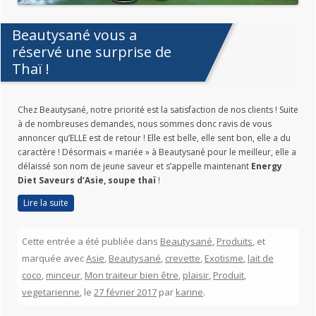
Beautysané vous a
réservé une surprise de
Thaï !
Chez Beautysané, notre priorité est la satisfaction de nos clients ! Suite
à de nombreuses demandes, nous sommes donc ravis de vous
annoncer qu’ELLE est de retour ! Elle est belle, elle sent bon, elle a du
caractère ! Désormais « mariée » à Beautysané pour le meilleur, elle a
délaissé son nom de jeune saveur et s’appelle maintenant
Energy
Diet Saveurs d’Asie, soupe thaï
!
Lire la suite
Cette entrée a été publiée dans
Beautysané
,
Produits
, et
marquée avec
Asie
,
Beautysané
,
crevette
,
Exotisme
,
lait de
coco
,
minceur
,
Mon traiteur bien être
,
plaisir
,
Produit
,
vegetarienne
, le
27 février 2017
par
karine
.