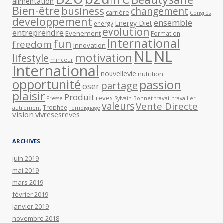
alimentation
Bien-être
business
changement
carrière
Congrès
developpement
ensemble
Energy Diet
energy
evolution
entreprendre
Evenement
Formation
International
fun
freedom
innovation
NL
NL
motivation
lifestyle
minceur
International
nouvellevie
nutrition
opportunité
passion
partage
oser
plaisir
Produit
reves
travail
Presse
Sylvain Bonnet
travailler
valeurs
Vente Directe
Trophée
autrement
Témoignage
vision
vivresesreves
ARCHIVES
juin 2019
mai 2019
mars 2019
février 2019
janvier 2019
novembre 2018