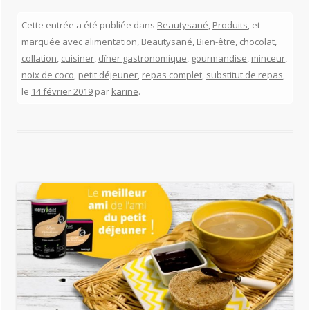
Cette entrée a été publiée dans
Beautysané
,
Produits
, et
marquée avec
alimentation
,
Beautysané
,
Bien-être
,
chocolat
,
collation
,
cuisiner
,
dîner gastronomique
,
gourmandise
,
minceur
,
noix de coco
,
petit déjeuner
,
repas complet
,
substitut de repas
,
le
14 février 2019
par
karine
.