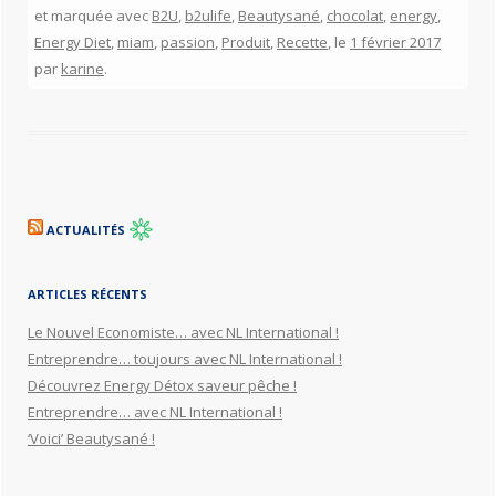
et marquée avec
B2U
,
b2ulife
,
Beautysané
,
chocolat
,
energy
,
Energy Diet
,
miam
,
passion
,
Produit
,
Recette
, le
1 février 2017
par
karine
.
ACTUALITÉS
ARTICLES RÉCENTS
Le Nouvel Economiste… avec NL International !
Entreprendre… toujours avec NL International !
Découvrez Energy Détox saveur pêche !
Entreprendre… avec NL International !
‘Voici’ Beautysané !