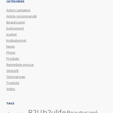
CATÉGORIES
Action caritative
Article recommandé
Beautysané
Evénement
exploit
Institutionnel
News
Photo
Produits
Retombée presse
Stickafé
Témoignage
Trophée
Vidéo
TAGS
B2U
b2ulife
Beautysané