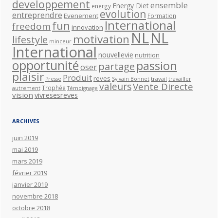
developpement
ensemble
Energy Diet
energy
evolution
entreprendre
Evenement
Formation
International
fun
freedom
innovation
NL
NL
motivation
lifestyle
minceur
International
nouvellevie
nutrition
opportunité
passion
partage
oser
plaisir
Produit
reves
travail
Presse
Sylvain Bonnet
travailler
valeurs
Vente Directe
Trophée
autrement
Témoignage
vision
vivresesreves
ARCHIVES
juin 2019
mai 2019
mars 2019
février 2019
janvier 2019
novembre 2018
octobre 2018