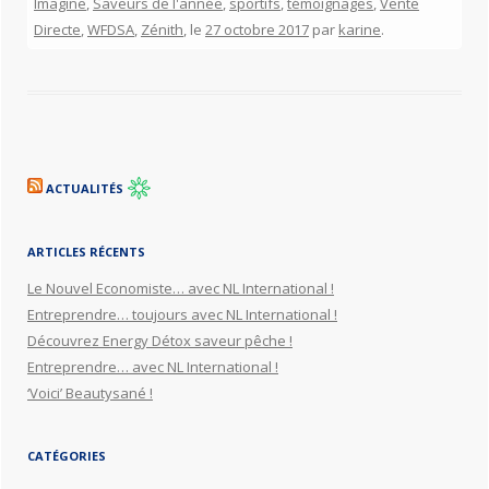
Imagine
,
Saveurs de l'année
,
sportifs
,
témoignages
,
Vente
Directe
,
WFDSA
,
Zénith
, le
27 octobre 2017
par
karine
.
ACTUALITÉS
ARTICLES RÉCENTS
Le Nouvel Economiste… avec NL International !
Entreprendre… toujours avec NL International !
Découvrez Energy Détox saveur pêche !
Entreprendre… avec NL International !
‘Voici’ Beautysané !
CATÉGORIES