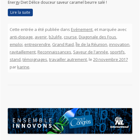
Energy Diet Délice douceur saveur caramel beurre salé !
Lire la suite
Cette entrée a été publiée dans
Evénement
, et marquée avec
anti-dopage
,
avenir
,
b2ulife
,
course
,
Diagonale des Fous
,
emploi
,
entreprendre
,
Grand Raid
,
Île de la Réunion
,
innovation
,
ravitaillement
,
Reconnaissances
,
Saveur de l'année
,
sportifs
,
stand
,
témoignages
,
travailler autrement
, le
20 novembre 2017
par
karine
.