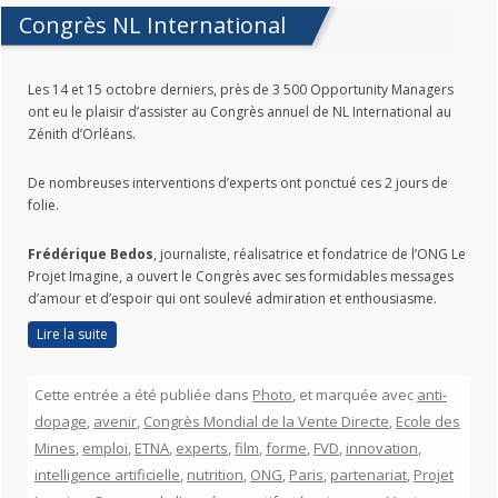
Congrès NL International
Les 14 et 15 octobre derniers, près de 3 500 Opportunity Managers
ont eu le plaisir d’assister au Congrès annuel de NL International au
Zénith d’Orléans.
De nombreuses interventions d’experts ont ponctué ces 2 jours de
folie.
Frédérique Bedos
, journaliste, réalisatrice et fondatrice de l’ONG Le
Projet Imagine, a ouvert le Congrès avec ses formidables messages
d’amour et d’espoir qui ont soulevé admiration et enthousiasme
.
Lire la suite
Cette entrée a été publiée dans
Photo
, et marquée avec
anti-
dopage
,
avenir
,
Congrès Mondial de la Vente Directe
,
Ecole des
Mines
,
emploi
,
ETNA
,
experts
,
film
,
forme
,
FVD
,
innovation
,
intelligence artificielle
,
nutrition
,
ONG
,
Paris
,
partenariat
,
Projet