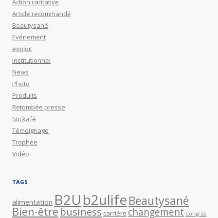
Action caritative
Article recommandé
Beautysané
Evénement
exploit
Institutionnel
News
Photo
Produits
Retombée presse
Stickafé
Témoignage
Trophée
Vidéo
TAGS
B2U
b2ulife
Beautysané
alimentation
Bien-être
business
changement
carrière
Congrès