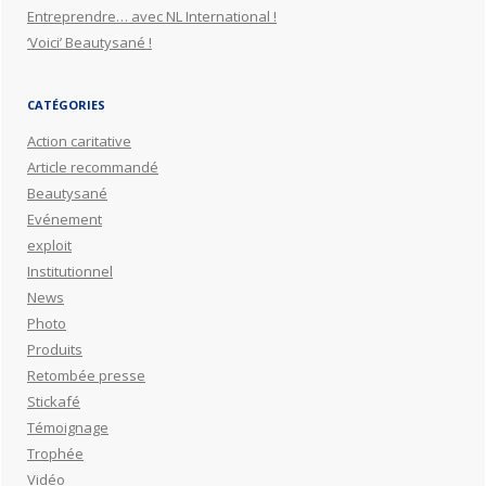
Entreprendre… avec NL International !
‘Voici’ Beautysané !
CATÉGORIES
Action caritative
Article recommandé
Beautysané
Evénement
exploit
Institutionnel
News
Photo
Produits
Retombée presse
Stickafé
Témoignage
Trophée
Vidéo