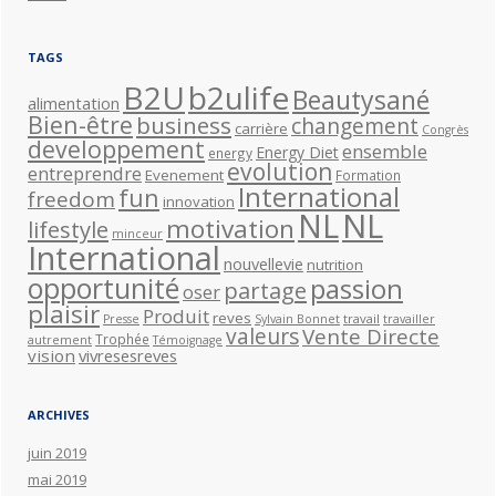
TAGS
B2U
b2ulife
Beautysané
alimentation
Bien-être
business
changement
carrière
Congrès
developpement
ensemble
Energy Diet
energy
evolution
entreprendre
Evenement
Formation
International
fun
freedom
innovation
NL
NL
motivation
lifestyle
minceur
International
nouvellevie
nutrition
opportunité
passion
partage
oser
plaisir
Produit
reves
travail
Presse
Sylvain Bonnet
travailler
valeurs
Vente Directe
Trophée
autrement
Témoignage
vision
vivresesreves
ARCHIVES
juin 2019
mai 2019