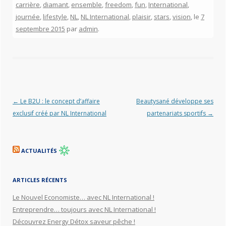
carrière
,
diamant
,
ensemble
,
freedom
,
fun
,
International
,
journée
,
lifestyle
,
NL
,
NL International
,
plaisir
,
stars
,
vision
, le
7
septembre 2015
par
admin
.
Navigation des articles
←
Le B2U : le concept d’affaire
Beautysané développe ses
exclusif créé par NL International
partenariats sportifs
→
ACTUALITÉS
ARTICLES RÉCENTS
Le Nouvel Economiste… avec NL International !
Entreprendre… toujours avec NL International !
Découvrez Energy Détox saveur pêche !