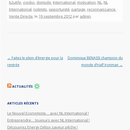
b2ulife
,
credoc
,
domicile
,
International
,
motivation
,
NL
,
NL
International
,
nolimits
,
opportunité
,
partage
,
reconnaissance
,
Vente Directe
, le
19 septembre 2012
par
admin
.
Navigation des articles
←
Faites le plein d’énergie pour la
Dominique BENASSI champion du
rentrée
monde d’Half Ironman
→
ACTUALITÉS
ARTICLES RÉCENTS
Le Nouvel Economiste… avec NL International !
Entreprendre… toujours avec NL International !
Découvrez Energy Détox saveur pêche !