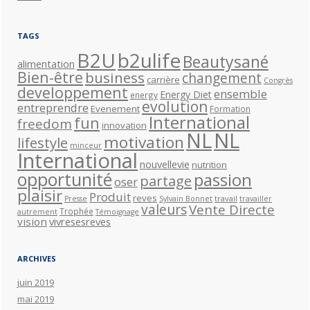
TAGS
B2U
b2ulife
Beautysané
alimentation
Bien-être
business
changement
carrière
Congrès
developpement
ensemble
Energy Diet
energy
evolution
entreprendre
Evenement
Formation
International
fun
freedom
innovation
NL
NL
motivation
lifestyle
minceur
International
nouvellevie
nutrition
opportunité
passion
partage
oser
plaisir
Produit
reves
travail
Presse
Sylvain Bonnet
travailler
valeurs
Vente Directe
Trophée
autrement
Témoignage
vision
vivresesreves
ARCHIVES
juin 2019
mai 2019