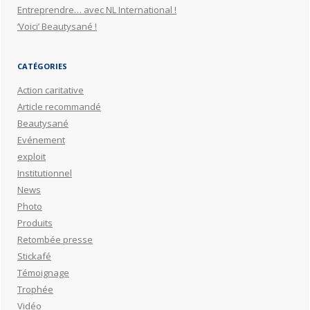
Entreprendre… avec NL International !
‘Voici’ Beautysané !
CATÉGORIES
Action caritative
Article recommandé
Beautysané
Evénement
exploit
Institutionnel
News
Photo
Produits
Retombée presse
Stickafé
Témoignage
Trophée
Vidéo