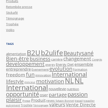
Produits
Retombée presse
Stickafé
Témoignage
Trophée
Vidéo
TAGS
B2U
b2ulife
Beautysané
alimentation
Bien-être
business
changement
carrière
Congrès
developpement
ensemble
Energy Diet
energy
evolution
entreprendre
Evenement
Formation
International
fun
freedom
innovation
NL
NL
motivation
lifestyle
minceur
International
nouvellevie
nutrition
opportunité
passion
partage
oser
plaisir
Produit
reves
travail
Presse
Sylvain Bonnet
travailler
valeurs
Vente Directe
Trophée
autrement
Témoignage