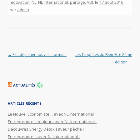
motivation
,
NL
,
NL International
,
partage
,
VDI
, le
17 août 2016
par
admin
.
Navigation des articles
←
P’tit déjeuner nouvelle formule
Les Trophées du Bien-Etre 2ème
édition
→
ACTUALITÉS
ARTICLES RÉCENTS
Le Nouvel Economiste… avec NL International !
Entreprendre… toujours avec NL International !
Découvrez Energy Détox saveur pêche !
Entreprendre… avec NL International !