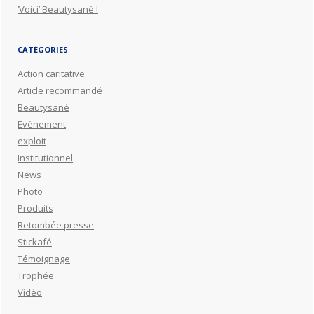
‘Voici’ Beautysané !
CATÉGORIES
Action caritative
Article recommandé
Beautysané
Evénement
exploit
Institutionnel
News
Photo
Produits
Retombée presse
Stickafé
Témoignage
Trophée
Vidéo