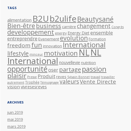
TAGS
B2U
b2ulife
Beautysané
alimentation
Bien-être
business
changement
carrière
Congrès
developpement
ensemble
Energy Diet
energy
evolution
entreprendre
Evenement
Formation
International
fun
freedom
innovation
NL
NL
motivation
lifestyle
minceur
International
nouvellevie
nutrition
opportunité
passion
partage
oser
plaisir
Produit
reves
travail
Presse
Sylvain Bonnet
travailler
valeurs
Vente Directe
Trophée
autrement
Témoignage
vision
vivresesreves
ARCHIVES
juin 2019
mai 2019
mars 2019