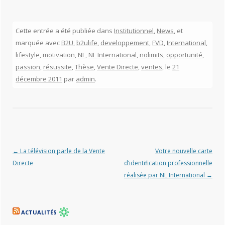
Cette entrée a été publiée dans
Institutionnel
,
News
, et
marquée avec
B2U
,
b2ulife
,
developpement
,
FVD
,
International
,
lifestyle
,
motivation
,
NL
,
NL International
,
nolimits
,
opportunité
,
passion
,
résussite
,
Thèse
,
Vente Directe
,
ventes
, le
21
décembre 2011
par
admin
.
Navigation des articles
←
La télévision parle de la Vente
Votre nouvelle carte
Directe
d’identification professionnelle
réalisée par NL International
→
ACTUALITÉS