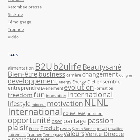
Retombée presse
Stickafé
Témoignage
Trophée
Vidéo
TAGS
B2U
b2ulife
Beautysané
alimentation
Bien-être
business
changement
carrière
Congrès
developpement
ensemble
Energy Diet
energy
evolution
entreprendre
Evenement
Formation
International
fun
freedom
innovation
NL
NL
motivation
lifestyle
minceur
International
nouvellevie
nutrition
opportunité
passion
partage
oser
plaisir
Produit
reves
travail
Presse
Sylvain Bonnet
travailler
valeurs
Vente Directe
Trophée
autrement
Témoignage
vision
vivresesreves