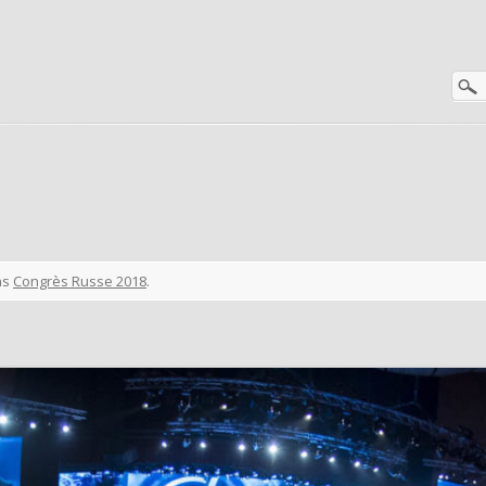
ns
Congrès Russe 2018
.