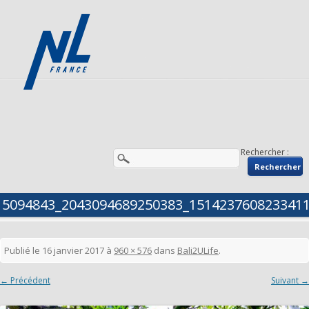
Rechercher :
15094843_2043094689250383_151423760823341
Publié le
16 janvier 2017
à
960 × 576
dans
Bali2ULife
.
← Précédent
Suivant →